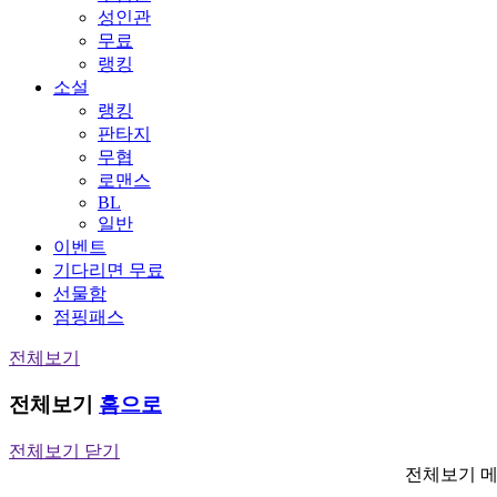
성인관
무료
랭킹
소설
랭킹
판타지
무협
로맨스
BL
일반
이벤트
기다리면 무료
선물함
점핑패스
전체보기
전체보기
홈으로
전체보기 닫기
전체보기 