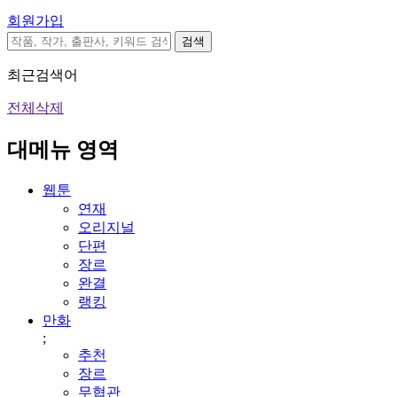
회원가입
검색
최근검색어
전체삭제
대메뉴 영역
웹툰
연재
오리지널
단편
장르
완결
랭킹
만화
;
추천
장르
무협관