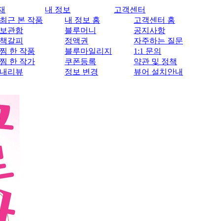
재
내 정보
고객센터
최근 본 작품
내 정보 홈
고객센터 홈
보관함
블루머니
공지사항
책갈피
정액권
자주하는 질문
찜 한 작품
블루마일리지
1:1 문의
찜 한 작가
쿠폰등록
약관 및 정책
내리뷰
정보 변경
뷰어 설치안내