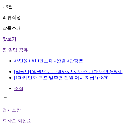
2.9천
리뷰작성
작품소개
맛보기
찜
알림
공유
#5만원+
#10권초과
#완결
#단행본
[일권만] 일권으로 완결까지! 로맨스 만화 단편
(~8/31)
[100P] 만화 퀴즈 맞추면 전원 머니 지급!
(~8/9)
소장
전체소장
회차순
최신순