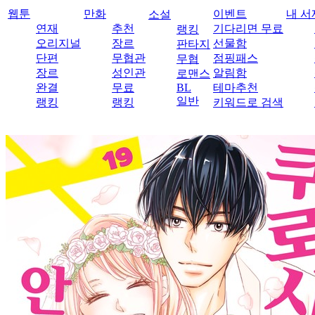
웹툰
만화
이벤트
내 서
소설
연재
추천
기다리면 무료
랭킹
오리지널
장르
선물함
판타지
단편
무협관
점핑패스
무협
장르
성인관
알림함
로맨스
완결
무료
BL
테마추천
일반
랭킹
랭킹
키워드로 검색