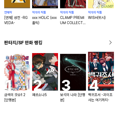
연재작
작가의 작품
작가의 작품
작가의 작품
[연재] 성전 -RG
xxx HOLiC (xxx
CLAMP PREMI
WISH(위시)
VEDA-
홀릭)
UM COLLECTI
ON X(엑스)
판타지/SF 만화 랭킹
금색의 갓슈!! 2
페르소나5
보석의 나라 [단행
백귀조서 -괴이조
[단행본]
본]
사는 여기까지-