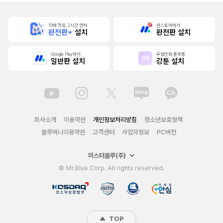
10배 적립, 2시간 먼저
원스토어에서
완전판+
설치
완전판 설치
Google Play에서
무협만화 플랫폼
일반판 설치
강툰 설치
회사소개
이용약관
개인정보처리방침
청소년보호정책
블루머니이용약관
고객센터
사업자정보
PC버전
미스터블루(주)
© Mr.Blue Corp. All rights reserved.
TOP