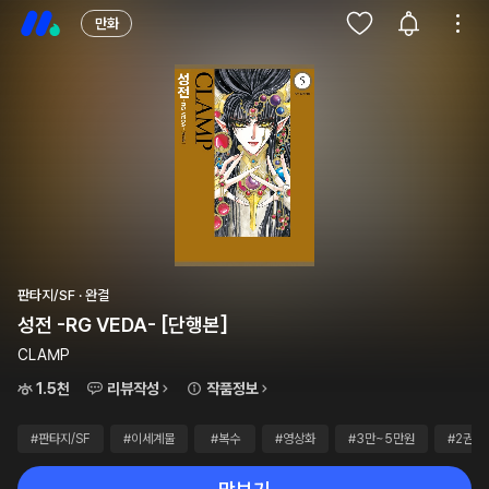
만화
판타지/SF · 완결
성전 -RG VEDA- [단행본]
CLAMP
1.5천
리뷰작성
작품정보
#판타지/SF
#이세계물
#복수
#영상화
#3만~5만원
#2권~