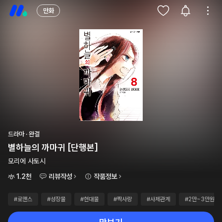
만화
드라마 · 완결
별하늘의 까마귀 [단행본]
모리에 사토시
1.2천
리뷰작성
작품정보
#로맨스
#성장물
#현대물
#짝사랑
#사제관계
#2만~3만원