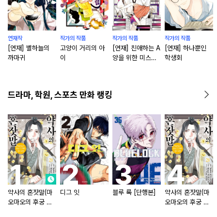
연재작
작가의 작품
작가의 작품
작가의 작품
[연재] 별하늘의
고양이 거리의 아
[연재] 친애하는 A
[연재] 하나뿐인
까마귀
이
양을 위한 미스터
학생회
리
드라마, 학원, 스포츠 만화 랭킹
약사의 혼잣말(마
디그 잇
블루 록 [단행본]
약사의 혼잣말(마
오마오의 후궁 수
오마오의 후궁 수
수께끼 풀이수첩)
수께끼 풀이수첩)