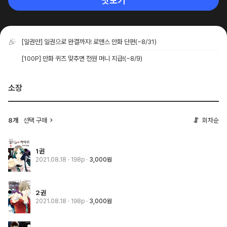
맛보기
[일권만] 일권으로 완결까지! 로맨스 만화 단편
(~8/31)
[100P] 만화 퀴즈 맞추면 전원 머니 지급!
(~8/9)
소장
8개
선택 구매
회차순
1권
2021.08.18
· 198p
3,000원
2권
2021.08.18
· 198p
3,000원