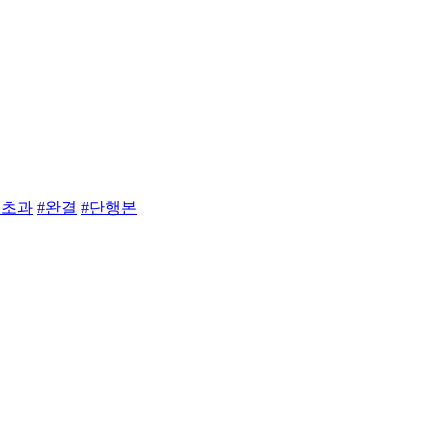
권초과
#완결
#단행본