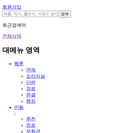
회원가입
검색
최근검색어
전체삭제
대메뉴 영역
웹툰
연재
오리지널
단편
장르
완결
랭킹
만화
;
추천
장르
무협관