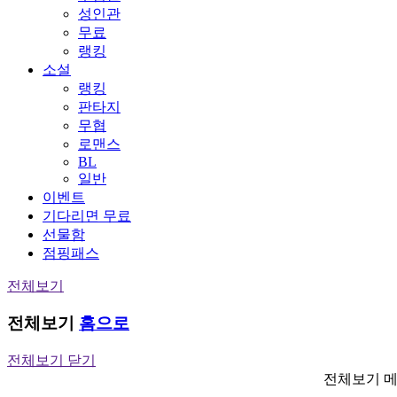
성인관
무료
랭킹
소설
랭킹
판타지
무협
로맨스
BL
일반
이벤트
기다리면 무료
선물함
점핑패스
전체보기
전체보기
홈으로
전체보기 닫기
전체보기 