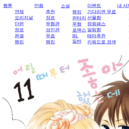
웹툰
만화
이벤트
내 서
소설
연재
추천
기다리면 무료
랭킹
오리지널
장르
선물함
판타지
단편
무협관
점핑패스
무협
장르
성인관
알림함
로맨스
완결
무료
BL
테마추천
일반
랭킹
랭킹
키워드로 검색