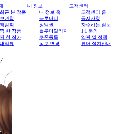
재
내 정보
고객센터
최근 본 작품
내 정보 홈
고객센터 홈
보관함
블루머니
공지사항
책갈피
정액권
자주하는 질문
찜 한 작품
블루마일리지
1:1 문의
찜 한 작가
쿠폰등록
약관 및 정책
내리뷰
정보 변경
뷰어 설치안내