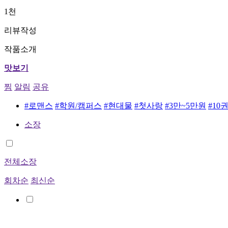
1천
리뷰작성
작품소개
맛보기
찜
알림
공유
#로맨스
#학원/캠퍼스
#현대물
#첫사랑
#3만~5만원
#10
소장
전체소장
회차순
최신순