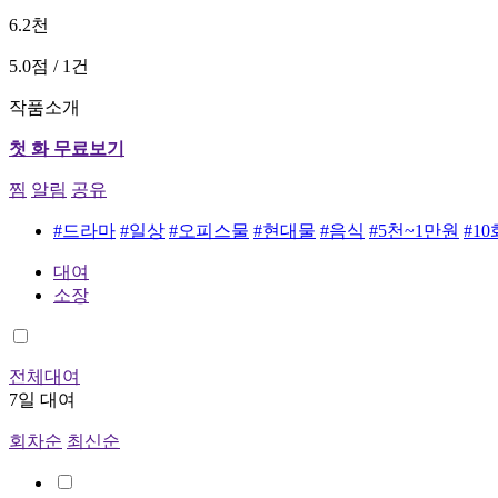
6.2천
5.0점 / 1건
작품소개
첫 화 무료보기
찜
알림
공유
#드라마
#일상
#오피스물
#현대물
#음식
#5천~1만원
#1
대여
소장
전체대여
7일 대여
회차순
최신순