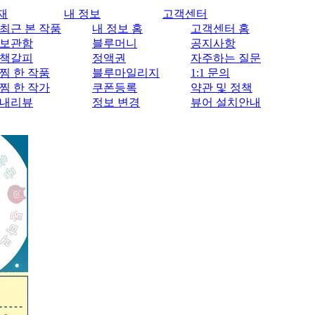
재
내 정보
고객센터
최근 본 작품
내 정보 홈
고객센터 홈
보관함
블루머니
공지사항
책갈피
정액권
자주하는 질문
찜 한 작품
블루마일리지
1:1 문의
찜 한 작가
쿠폰등록
약관 및 정책
내리뷰
정보 변경
뷰어 설치안내