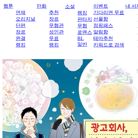
웹툰
만화
이벤트
내 서
소설
연재
추천
기다리면 무료
랭킹
오리지널
장르
선물함
판타지
단편
무협관
점핑패스
무협
장르
성인관
알림함
로맨스
완결
무료
BL
테마추천
일반
랭킹
랭킹
키워드로 검색