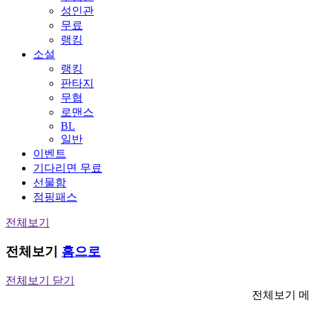
성인관
무료
랭킹
소설
랭킹
판타지
무협
로맨스
BL
일반
이벤트
기다리면 무료
선물함
점핑패스
전체보기
전체보기
홈으로
전체보기 닫기
전체보기 