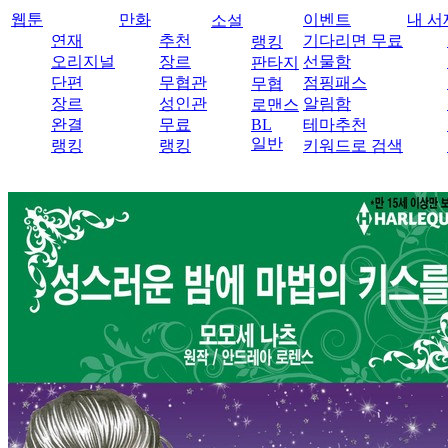
웹툰
만화
이벤트
내 서
소설
연재
추천
기다리면 무료
랭킹
오리지널
장르
선물함
판타지
단편
무협관
점핑패스
무협
장르
성인관
알림함
로맨스
완결
무료
BL
테마추천
일반
랭킹
랭킹
키워드로 검색