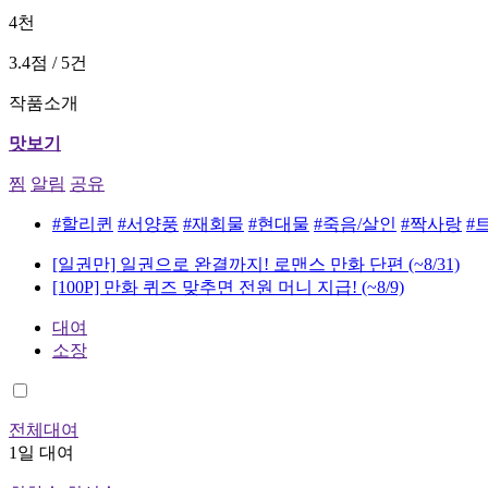
4천
3.4점 / 5건
작품소개
맛보기
찜
알림
공유
#할리퀸
#서양풍
#재회물
#현대물
#죽음/살인
#짝사랑
#
[일권만] 일권으로 완결까지! 로맨스 만화 단편
(~8/31)
[100P] 만화 퀴즈 맞추면 전원 머니 지급!
(~8/9)
대여
소장
전체대여
1일 대여