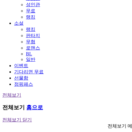
성인관
무료
랭킹
소설
랭킹
판타지
무협
로맨스
BL
일반
이벤트
기다리면 무료
선물함
점핑패스
전체보기
전체보기
홈으로
전체보기 닫기
전체보기 