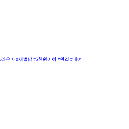
트라우마
#재벌남
#5천원이하
#완결
#대여