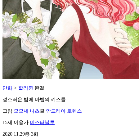
만화
>
할리퀸
완결
성스러운 밤에 마법의 키스를
그림
모모세 나츠
글
안드레아 로렌스
15세 이용가
미스터블루
2020.11.29
총 3화