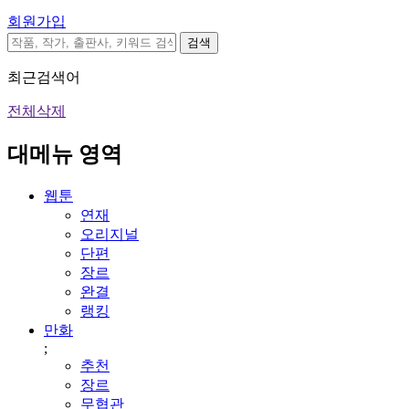
회원가입
검색
최근검색어
전체삭제
대메뉴 영역
웹툰
연재
오리지널
단편
장르
완결
랭킹
만화
;
추천
장르
무협관