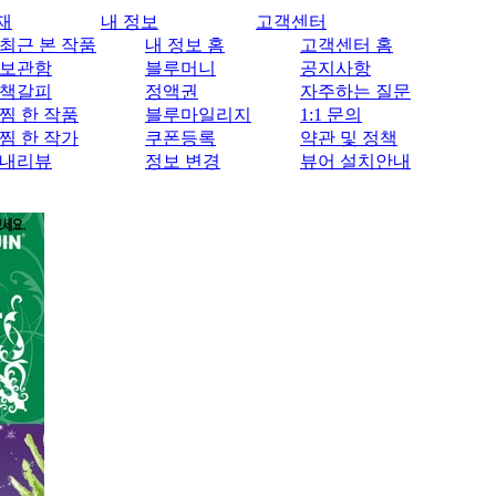
재
내 정보
고객센터
최근 본 작품
내 정보 홈
고객센터 홈
보관함
블루머니
공지사항
책갈피
정액권
자주하는 질문
찜 한 작품
블루마일리지
1:1 문의
찜 한 작가
쿠폰등록
약관 및 정책
내리뷰
정보 변경
뷰어 설치안내