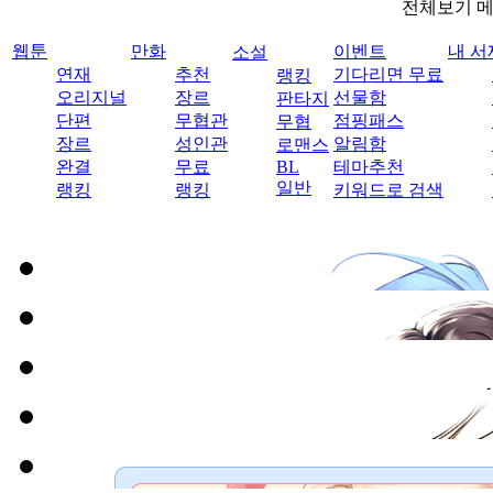
전체보기 
웹툰
만화
이벤트
내 서
소설
연재
추천
기다리면 무료
랭킹
오리지널
장르
선물함
판타지
단편
무협관
점핑패스
무협
장르
성인관
알림함
로맨스
완결
무료
BL
테마추천
일반
랭킹
랭킹
키워드로 검색