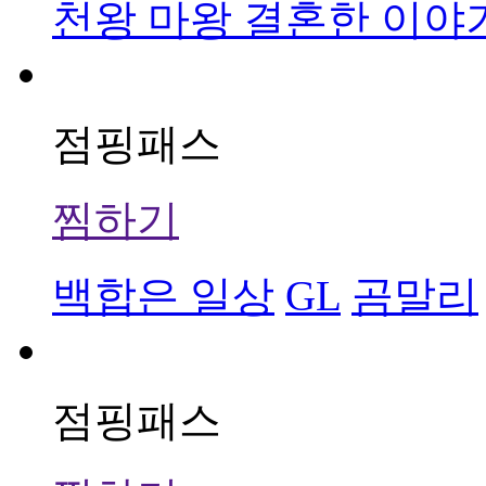
천왕 마왕 결혼한 이야
점핑패스
찜하기
백합은 일상
GL
곰말리
점핑패스