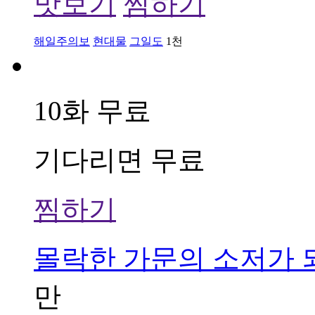
맛보기
찜하기
해일주의보
현대물
그일도
1천
10화 무료
기다리면 무료
찜하기
몰락한 가문의 소저가 
만