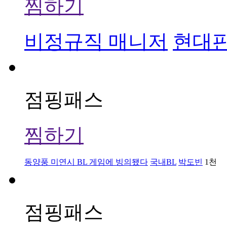
찜하기
비정규직 매니저
현대
점핑패스
찜하기
동양풍 미연시 BL 게임에 빙의됐다
국내BL
박도빈
1천
점핑패스