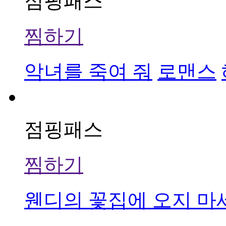
점핑패스
찜하기
악녀를 죽여 줘
로맨스
점핑패스
찜하기
웬디의 꽃집에 오지 마