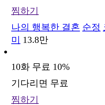
찜하기
나의 행복한 결혼
순정
미
13.8만
10화 무료
10%
기다리면 무료
찜하기