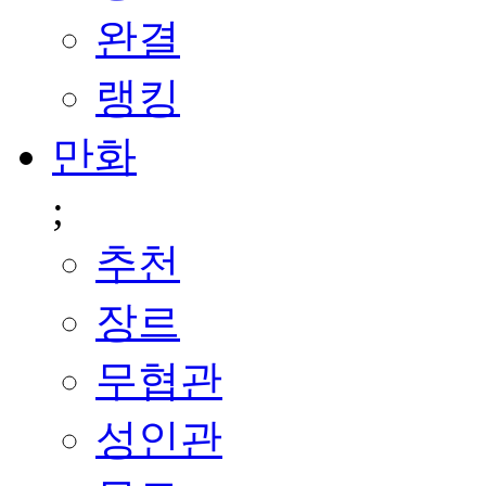
완결
랭킹
만화
;
추천
장르
무협관
성인관