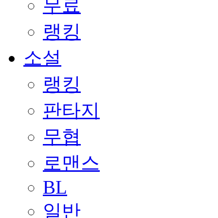
무료
랭킹
소설
랭킹
판타지
무협
로맨스
BL
일반